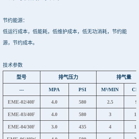
节约能源：
低运行成本，低能耗，低维护成本，低无功消耗，节约能
源，节约成本。
技术参数
型号
排气压力
排气量
---
MPA
PSI
M³/MIN
C
EME-02/40F
4.0
580
2.5
9
EME-03/40F
4.0
580
3
10
EME-04/30F
3.0
435
4
14