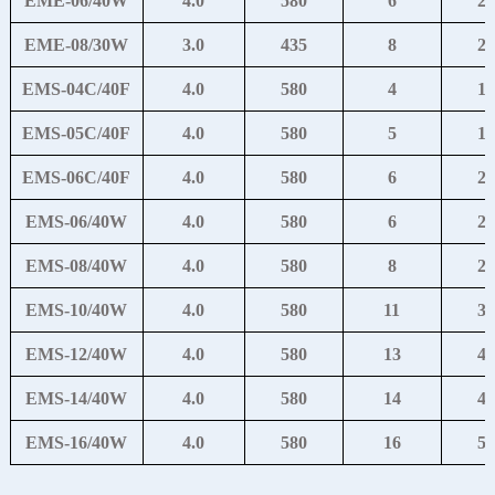
EME-06/40W
4.0
580
6
21
EME-08/30W
3.0
435
8
28
EMS-04C/40F
4.0
580
4
14
EMS-05C/40F
4.0
580
5
17
EMS-06C/40F
4.0
580
6
21
EMS-06/40W
4.0
580
6
21
EMS-08/40W
4.0
580
8
28
EMS-10/40W
4.0
580
11
38
EMS-12/40W
4.0
580
13
46
EMS-14/40W
4.0
580
14
49
EMS-16/40W
4.0
580
16
56