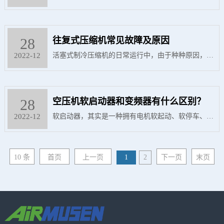
和含尘是关键因素，油滤器的过滤精度一般不小于15
微米，就是说小于15微米的灰尘是会伴随润滑油循环
28
的，当15微米以下尘埃浓度过大时必须换油。压缩空
往复式压缩机常见故障及原因
气中的水分导致润滑油乳化，失去润滑效果。水分造
2022-12
活塞式制冷压缩机的日常运行中，由于种种原因，如
成的金属锈蚀，大量少于15微米的锈蚀物也伴随润滑
操作不当等轻易发生故障，可能发生的故障其种类和
油循环。换油如同肾病患者的透析，是保持压缩机寿
原因很多。 下面就对常见的压缩机故障做下简单的分
命的重要手段，使用更换周期短的润滑油更利于机器
28
类：
空压机软启动器和变频器有什么区别？
寿命。
2022-12
软启动器，其实是一种拥有电机软起动、软停车、轻
载节能以及多种保护功能一身的电机控制装置。主要
是串接在电源与被控电机之间的三相反并联闸管及其
10 条
首页
上一页
1
2
下一页
末页
电子控制电路。通过控制三相反并联闸管的导通角，
让被控电机的输入电压会根据不同的要求而变化，实
现各种功能。 变频器，它是主要用于需要调速的地
方，它的输出不仅改变电压还同时改变频率；软启动
器其实是个调压器，用在电机启动时，输出仅仅改变