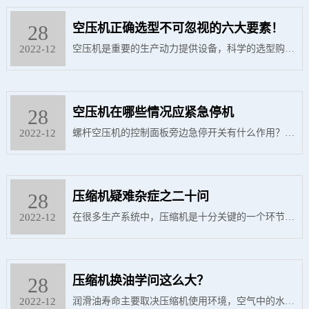
气，我们习惯上称它为空气。 规定压力为0.1 Mpa、
28
温度为20℃、相对湿度为36%状态下的空气为常态空
空压机正确选型不可忽视的六大要素！
气。常态空气与标准空气不同于温度并含有水分。当
2022-12
空压机是重要的生产动力提供设备，科学的选型购
空气中有水气，一旦把水气分离掉，气量将有所降
买，对用户来说，非常重要。本期推出空压机选型六
低。
大注意事项，为您科学节能，为生产提供强大动力。
28
空压机在哪些情况应紧急停机
2022-12
螺杆空压机的控制面板旁边急停开关有什么作用？顾
名思义， 急停开关主要用于处理一些紧急事件。 当
空压机处于危险状态时，或生产过程中发生突发性故
28
障，为了避免更大的损坏，必须及时进行停机检查，
压缩机疑难杂症之二十问
我们可以通过按下紧急停止开关来切断电源，停止设
2022-12
在很多生产系统中，压缩机是十分关键的一个环节。
备运行，以保护人身和设备的安全。
今天为大家总结了大家平时几乎都会遇到的关于压缩
机的问答，满满的都是干货。
28
压缩机换油学问这么大？
2022-12
润滑油寿命主要取决压缩机使用环境，空气中的水分