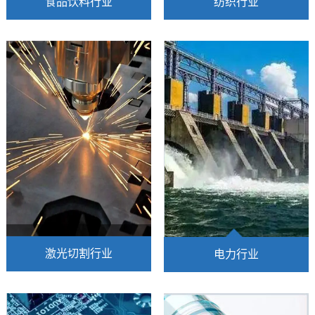
食品饮料行业
纺织行业
无油空气压缩机的最高温压
高科技的喷气织机需要绝对
缩环境，可以减少压缩空气
赶紧、干燥且百分百无油的
中微生物的含量。并且整个
压缩空气，AIRMUSEN凭借
压缩过程都不会带来任何
业界领先的技术为全球的纺
油，大大降低了食品及饮料
织行业用户提供最纯洁的无
成本在生产工艺流程中被
油系统解决方案
激光切割行业
电力行业
激光切割机在工作时需要带
有压力的气源作为动力，目
压缩空气的品质是非常重要