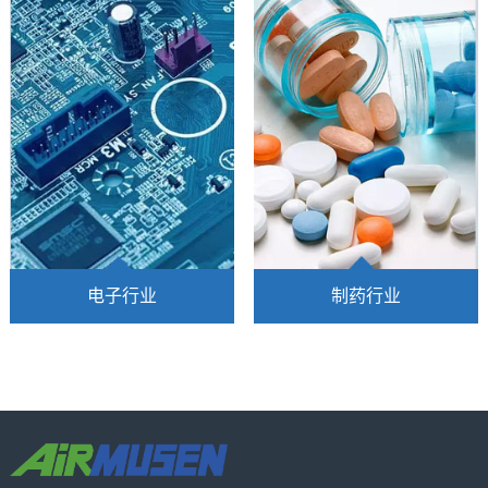
前气源主要集中在氮气、氧
的，且容不得半点疏忽。因
气和压缩空气，除非是加工
此当压缩空气应用于电力系
一些贵金属或对加工要求比
统的仪表时，绝大多数的设
较高才会使用氮气或氧
计师都会选用无油空压机。
电子行业
制药行业
高品质的压缩空气对于电子
要求严格的制药行业需要其
行业来说是至关重要的-任何
整个生产工艺中使用百分之
水或油的压缩空气都可能导
百的无油压缩空气。压缩空
致生产停机时间的增加和废
气品质的高低是GMP认证中