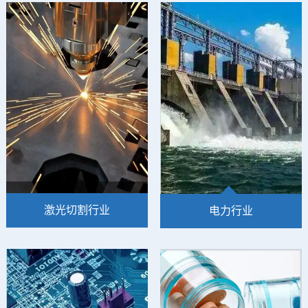
缩环境，可以减少压缩空气
赶紧、干燥且百分百无油的
中微生物的含量。并且整个
压缩空气，AIRMUSEN凭借
压缩过程都不会带来任何
业界领先的技术为全球的纺
油，大大降低了食品及饮料
织行业用户提供最纯洁的无
成本在生产工艺流程中被
油系统解决方案
激光切割行业
电力行业
激光切割机在工作时需要带
有压力的气源作为动力，目
压缩空气的品质是非常重要
前气源主要集中在氮气、氧
的，且容不得半点疏忽。因
气和压缩空气，除非是加工
此当压缩空气应用于电力系