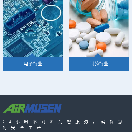
一些贵金属或对加工要求比
统的仪表时，绝大多数的设
较高才会使用氮气或氧
计师都会选用无油空压机。
电子行业
制药行业
高品质的压缩空气对于电子
要求严格的制药行业需要其
行业来说是至关重要的-任何
整个生产工艺中使用百分之
水或油的压缩空气都可能导
百的无油压缩空气。压缩空
致生产停机时间的增加和废
气品质的高低是GMP认证中
24小时不间断为您服务，确保您
品率的上升。
重要一环。
的安全生产